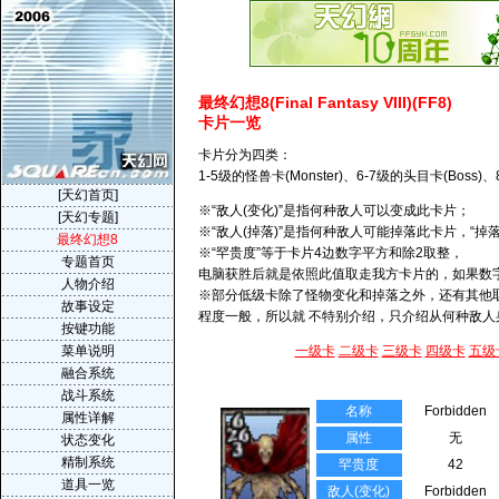
最终幻想8(Final Fantasy VIII)(FF8)
卡片一览
卡片分为四类：
1-5级的怪兽卡(Monster)、6-7级的头目卡(Boss)、
[天幻首页]
※“敌人(变化)”是指何种敌人可以变成此卡片；
[天幻专题]
※“敌人(掉落)”是指何种敌人可能掉落此卡片，“
最终幻想8
※“罕贵度”等于卡片4边数字平方和除2取整，
专题首页
电脑获胜后就是依照此值取走我方卡片的，如果数
人物介绍
※部分低级卡除了怪物变化和掉落之外，还有其他
故事设定
程度一般，所以就 不特别介绍，只介绍从何种敌人
按键功能
菜单说明
一级卡
二级卡
三级卡
四级卡
五级
融合系统
战斗系统
名称
Forbidden
属性详解
属性
无
状态变化
精制系统
罕贵度
42
道具一览
敌人(变化)
Forbidden