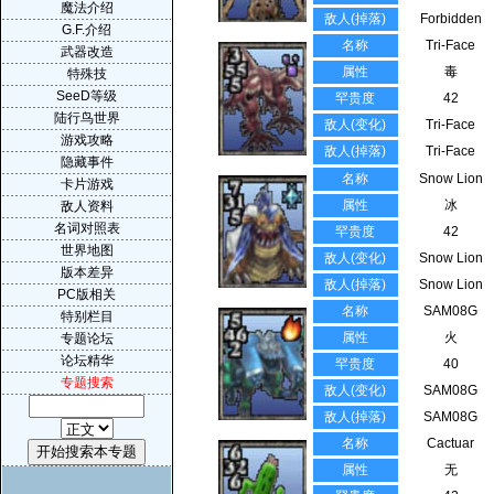
魔法介绍
敌人(掉落)
Forbidden
G.F.介绍
名称
Tri-Face
武器改造
属性
毒
特殊技
SeeD等级
罕贵度
42
陆行鸟世界
敌人(变化)
Tri-Face
游戏攻略
敌人(掉落)
Tri-Face
隐藏事件
名称
Snow Lion
卡片游戏
属性
冰
敌人资料
名词对照表
罕贵度
42
世界地图
敌人(变化)
Snow Lion
版本差异
敌人(掉落)
Snow Lion
PC版相关
名称
SAM08G
特别栏目
属性
火
专题论坛
论坛精华
罕贵度
40
专题搜索
敌人(变化)
SAM08G
敌人(掉落)
SAM08G
名称
Cactuar
属性
无