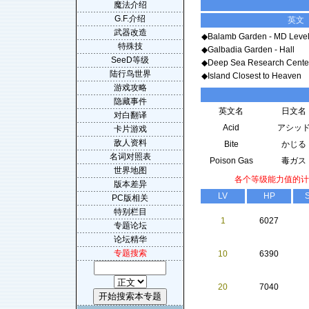
魔法介绍
G.F.介绍
英文
武器改造
◆Balamb Garden - MD Leve
特殊技
◆Galbadia Garden - Hall
SeeD等级
◆Deep Sea Research Cente
陆行鸟世界
◆Island Closest to Heaven
游戏攻略
隐藏事件
英文名
日文名
对白翻译
Acid
アシッ
卡片游戏
敌人资料
Bite
かじる
名词对照表
Poison Gas
毒ガス
世界地图
各个等级能力值的计
版本差异
LV
HP
S
PC版相关
特别栏目
1
6027
专题论坛
论坛精华
专题搜索
10
6390
20
7040