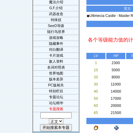
魔法介绍
G.F.介绍
英文
武器改造
◆Ultimecia Castle - Master
特殊技
SeeD等级
陆行鸟世界
游戏攻略
各个等级能力值的
隐藏事件
对白翻译
卡片游戏
LV
HP
S
敌人资料
1
2300
名词对照表
10
5000
世界地图
20
8000
版本差异
30
11000
PC版相关
特别栏目
40
14000
专题论坛
50
17000
论坛精华
60
20000
专题搜索
65
21500