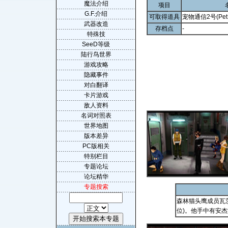
魔法介绍
项目
G.F.介绍
可取得道具
宠物通信2号(Pet Pa
武器改造
存档点
-
特殊技
SeeD等级
陆行鸟世界
游戏攻略
隐藏事件
对白翻译
卡片游戏
敌人资料
名词对照表
世界地图
版本差异
PC版相关
特别栏目
专题论坛
论坛精华
专题搜索
森林猫头鹰成员瓦茨
位)。他手中有安杰洛(