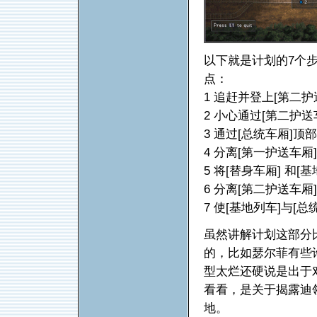
以下就是计划的7个
点：
1 追赶并登上[第二护
2 小心通过[第二护送
3 通过[总统车厢]顶部
4 分离[第一护送车厢]
5 将[替身车厢] 和
6 分离[第二护送车厢]
7 使[基地列车]与[总
虽然讲解计划这部分
的，比如瑟尔菲有些
型太烂还硬说是出于
看看，是关于揭露迪
地。