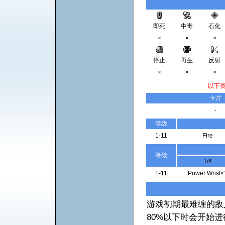
即死
中毒
石化
×
×
×
停止
再生
反射
×
×
×
以下
卡片
-
等级
1-11
Fire
等级
1/4
1-11
Power Wrist×
游戏初期最难缠的敌人
80%以下时会开始