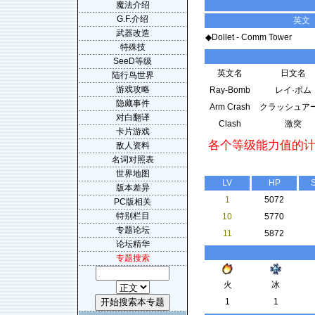
魔法介绍
G.F.介绍
英文
武器改造
◆Dollet - Comm Tower
特殊技
SeeD等级
英文名
日文名
陆行鸟世界
游戏攻略
Ray-Bomb
レイ·ボム
隐藏事件
Arm Crash
クラッシュア
对白翻译
Clash
激突
卡片游戏
各个等级能力值的
敌人资料
名词对照表
世界地图
LV
HP
S
版本差异
1
5072
PC版相关
特别栏目
10
5770
专题论坛
11
5872
论坛精华
专题搜索
火
冰
1
1