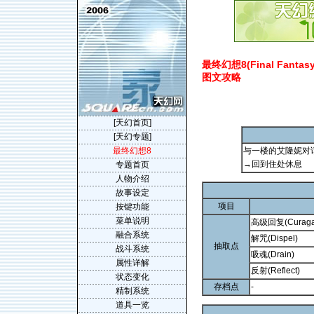
最终幻想8(Final Fantasy V
图文攻略
[天幻首页]
[天幻专题]
最终幻想8
与一楼的艾隆妮对
→回到住处休息
专题首页
人物介绍
故事设定
项目
按键功能
菜单说明
高级回复(Curaga
融合系统
解咒(Dispel)
抽取点
战斗系统
吸魂(Drain)
属性详解
反射(Reflect)
状态变化
存档点
-
精制系统
道具一览