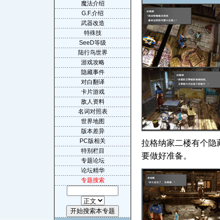
魔法介绍
G.F.介绍
武器改造
特殊技
SeeD等级
陆行鸟世界
游戏攻略
隐藏事件
对白翻译
卡片游戏
敌人资料
名词对照表
世界地图
版本差异
PC版相关
拉格纳家二楼有个隐
特别栏目
要做好准备。
专题论坛
论坛精华
专题搜索